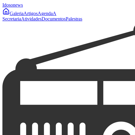
Idoso
news
Galeria
Artigos
Agenda
A
Secretaria
Atividades
Documentos
Palestras